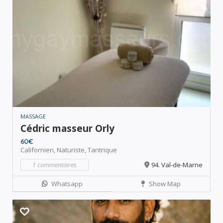
MASSAGE
Cédric masseur Orly
60€
Californien,
Naturiste,
Tantrique
1 commentaires
94. Val-de-Marne
Whatsapp
Show Map