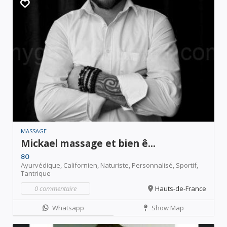
MASSAGE
Mickael massage et bien ê...
80
Ayurvédique,
Californien,
Naturiste,
Personnalisé,
Sportif,
Tantrique
0 commentaire
Hauts-de-France
Whatsapp
Show Map