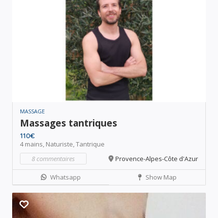
MASSAGE
Massages tantriques
110€
4 mains,
Naturiste,
Tantrique
8 commentaires
Provence-Alpes-Côte d'Azur
Whatsapp
Show Map