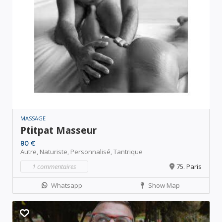
MASSAGE
Ptitpat Masseur
80 €
Autre,
Naturiste,
Personnalisé,
Tantrique
1 commentaires
75. Paris
Whatsapp
Show Map