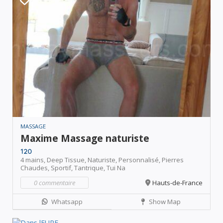
MASSAGE
Maxime Massage naturiste
120
4 mains,
Deep Tissue,
Naturiste,
Personnalisé,
Pierres
Chaudes,
Sportif,
Tantrique,
Tui Na
0 commentaire
Hauts-de-France
Whatsapp
Show Map