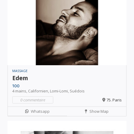
MASSAGE
Edem
100
4 mains,
Californien,
Lomi-Lomi,
Suédois
0 commentaire
75. Paris
Whatsapp
Show Map