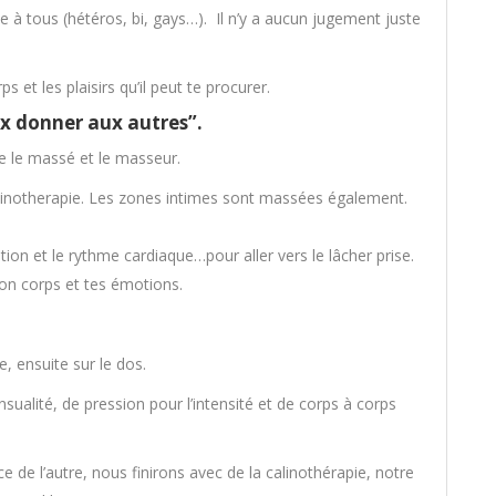
se à tous (hétéros, bi, gays…). Il n’y a aucun jugement juste
et les plaisirs qu’il peut te procurer.
x donner aux autres”.
e le massé et le masseur.
linotherapie. Les zones intimes sont massées également.
ion et le rythme cardiaque…pour aller vers le lâcher prise.
ton corps et tes émotions.
, ensuite sur le dos.
ualité, de pression pour l’intensité et de corps à corps
e de l’autre, nous finirons avec de la calinothérapie, notre