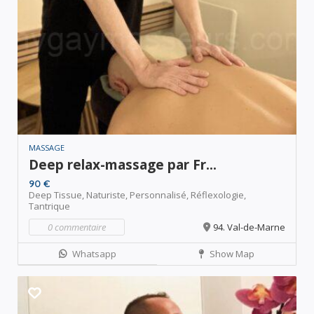
MASSAGE
Deep relax-massage par Fr...
90 €
Deep Tissue,
Naturiste,
Personnalisé,
Réflexologie,
Tantrique
0 commentaire
94. Val-de-Marne
Whatsapp
Show Map