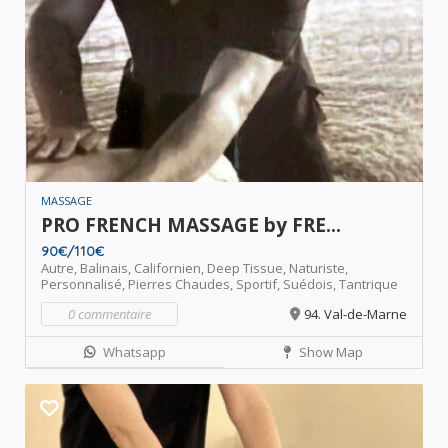
MASSAGE
PRO FRENCH MASSAGE by FRE...
90€/110€
Autre,
Balinais,
Californien,
Deep Tissue,
Naturiste,
Personnalisé,
Pierres Chaudes,
Sportif,
Suédois,
Tantrique
0 commentaire
94. Val-de-Marne
Whatsapp
Show Map