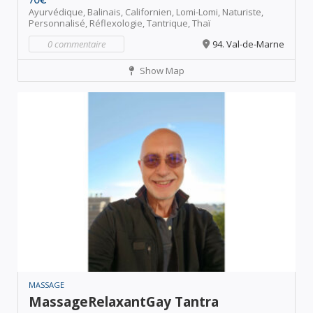
70€
Ayurvédique,
Balinais,
Californien,
Lomi-Lomi,
Naturiste,
Personnalisé,
Réflexologie,
Tantrique,
Thaï
0 commentaire
94. Val-de-Marne
Show Map
MASSAGE
MassageRelaxantGay Tantra