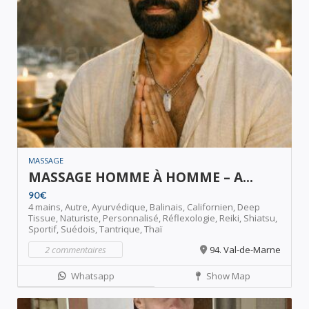
MASSAGE
MASSAGE HOMME À HOMME – A...
90€
4 mains,
Autre,
Ayurvédique,
Balinais,
Californien,
Deep
Tissue,
Naturiste,
Personnalisé,
Réflexologie,
Reiki,
Shiatsu,
Sportif,
Suédois,
Tantrique,
Thaï
2 commentaires
94. Val-de-Marne
Whatsapp
Show Map