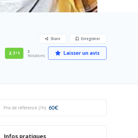
Share
Enregistrer
3
Laisser un avis
3.7
/ 5
Notations
60€
Prix de référence (1h)
Infos pratiques