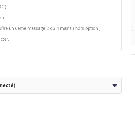
0€ )
 )
 offre un 6eme massage 2 ou 4 mains ( hors option ).
acter.
nnecté)