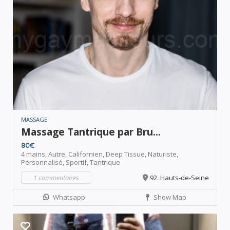
MASSAGE
Massage Tantrique par Bru...
80€
4 mains,
Autre,
Californien,
Deep Tissue,
Naturiste,
Personnalisé,
Sportif,
Tantrique
1 commentaires
92. Hauts-de-Seine
Whatsapp
Show Map