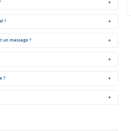
?
l ?
nt un massage ?
e ?