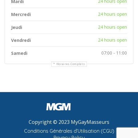
24 hours open
Mardi
24 hours open
Mercredi
24 hours open
Jeudi
24 hours open
Vendredi
07:00 - 11:00
Samedi
Horaires Complets
Copyright © 2023 MyGayMasseurs
Conditions Générales d’Utilisation (CGU)
Privacy Policy