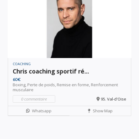
COACHING
Chris coaching sportif ré...
60€
Boxing,
Perte de poids,
Remise en forme,
Renforcement
musculaire
0 commentaire
95. Val-d'Oise
Whatsapp
Show Map