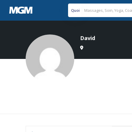
Quoi
David